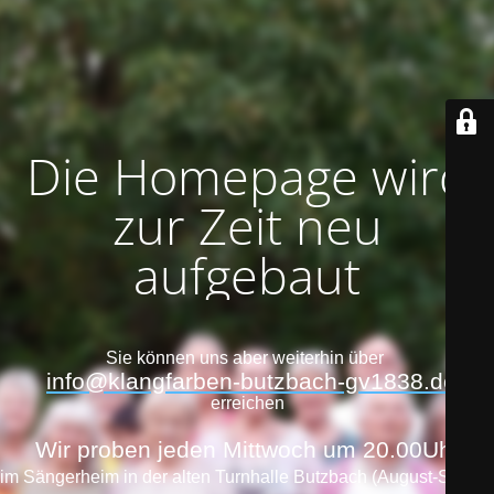
Die Homepage wird
zur Zeit neu
aufgebaut
Sie können uns aber weiterhin über
info@klangfarben-butzbach-gv1838.de
erreichen
Wir proben jeden Mittwoch um 20.00Uhr
im Sängerheim in der alten Turnhalle Butzbach (August-Storch-