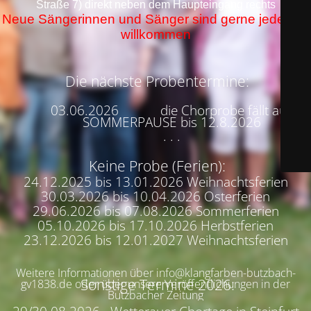
Straße 7) direkt neben dem Haupteingang rechts
Neue Sängerinnen und Sänger sind gerne jederzeit
willkommen
Die nächste Probentermine:
03.06.2026 die Chorprobe fällt aus
SOMMERPAUSE bis 12.8.2026
. . .
Keine Probe (Ferien):
24.12.2025 bis 13.01.2026 Weihnachtsferien
30.03.2026 bis 10.04.2026 Osterferien
29.06.2026 bis 07.08.2026 Sommerferien
05.10.2026 bis 17.10.2026 Herbstferien
23.12.2026 bis 12.01.2027 Weihnachtsferien
Weitere Informationen über info@klangfarben-butzbach-
Sonstige Termine 2026:
gv1838.de oder über unsere Veröffentlichungen in der
Butzbacher Zeitung