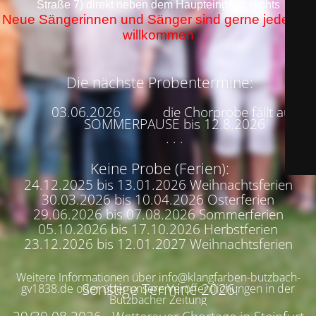
Straße 7) direkt neben dem Haupteingang rechts
Neue Sängerinnen und Sänger sind gerne jederzeit
willkommen
Die nächste Probentermine:
03.06.2026 die Chorprobe fällt aus
SOMMERPAUSE bis 12.8.2026
. . .
Keine Probe (Ferien):
24.12.2025 bis 13.01.2026 Weihnachtsferien
30.03.2026 bis 10.04.2026 Osterferien
29.06.2026 bis 07.08.2026 Sommerferien
05.10.2026 bis 17.10.2026 Herbstferien
23.12.2026 bis 12.01.2027 Weihnachtsferien
Weitere Informationen über info@klangfarben-butzbach-
Sonstige Termine 2026:
gv1838.de oder über unsere Veröffentlichungen in der
Butzbacher Zeitung