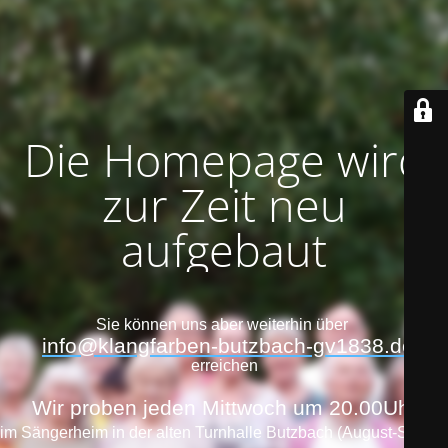
Die Homepage wird
zur Zeit neu
aufgebaut
Sie können uns aber weiterhin über
info@klangfarben-butzbach-gv1838.de
erreichen
Wir proben jeden Mittwoch um 20.00Uhr
im Sängerheim in der alten Turnhalle Butzbach (August-Storch-