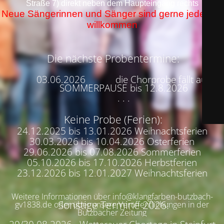
Straße 7) direkt neben dem Haupteingang rechts
Neue Sängerinnen und Sänger sind gerne jederzeit
willkommen
Die nächste Probentermine:
03.06.2026 die Chorprobe fällt aus
SOMMERPAUSE bis 12.8.2026
. . .
Keine Probe (Ferien):
24.12.2025 bis 13.01.2026 Weihnachtsferien
30.03.2026 bis 10.04.2026 Osterferien
29.06.2026 bis 07.08.2026 Sommerferien
05.10.2026 bis 17.10.2026 Herbstferien
23.12.2026 bis 12.01.2027 Weihnachtsferien
Weitere Informationen über info@klangfarben-butzbach-
Sonstige Termine 2026:
gv1838.de oder über unsere Veröffentlichungen in der
Butzbacher Zeitung