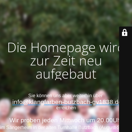
Die Homepage wird
zur Zeit neu
aufgebaut
Sie können uns aber weiterhin über
info@klangfarben-butzbach-gv1838.de
erreichen
Wir proben jeden Mittwoch um 20.00Uhr
im Sängerheim in der alten Turnhalle Butzbach (August-Storch-